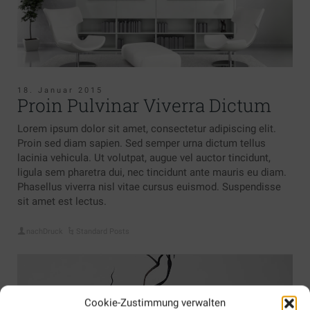
18. Januar 2015
Proin Pulvinar Viverra Dictum
Lorem ipsum dolor sit amet, consectetur adipiscing elit.
Proin sed diam sapien. Sed semper urna dictum tellus
lacinia vehicula. Ut volutpat, augue vel auctor tincidunt,
ligula sem pharetra dui, nec tincidunt ante mauris eu diam.
Phasellus viverra nisl vitae cursus euismod. Suspendisse
sit amet est lectus.
nachDruck
Standard Posts
Cookie-Zustimmung verwalten