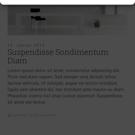
15. Januar 2015
Suspendisse Sondimentum
Diam
Lorem ipsum dolor sit amet, consectetur adipiscing elit.
Proin sed diam sapien. Sed semper urna dictum tellus
lacinia vehicula. Ut volutpat, augue vel auctor tincidunt,
ligula sem pharetra dui, nec tincidunt ante mauris eu diam.
Phasellus viverra nisl vitae cursus euismod. Suspendisse
sit amet est lectus.
nachDruck
Standard Posts