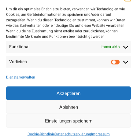
Um dir ein optimales Erlebnis zu bieten, verwenden wir Technologien wie
Cookies, um Geräteinformationen zu speichern und/oder darauf
zuzugreifen. Wenn du diesen Technologien zustimmst, können wir Daten
wie das Surfverhalten oder eindeutige IDs auf dieser Website verarbeiten.
Wenn du deine Zustimmung nicht erteilst oder zurückziehst, können
bestimmte Merkmale und Funktionen beeinträchtigt werden.
Funktional
Immer aktiv
16. Januar 2015
Fusce Pretium Nisi Purus
Vorlieben
Vorlieb
Lorem ipsum dolor sit amet, consectetur adipiscing elit.
Proin sed diam sapien. Sed semper urna dictum tellus
Dienste verwalten
lacinia vehicula. Ut volutpat, augue vel auctor tincidunt,
ligula sem pharetra dui, nec tincidunt ante mauris eu diam.
Akzeptieren
Phasellus viverra nisl vitae cursus euismod. Suspendisse
sit amet est lectus.
Ablehnen
nachDruck
Standard Posts
Einstellungen speichern
Cookie-Richtlinie
Datenschutzerklärung
Impressum