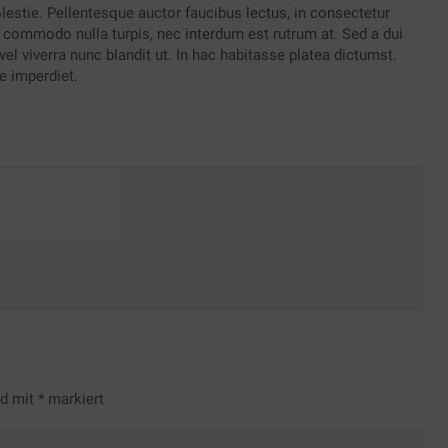
stie. Pellentesque auctor faucibus lectus, in consectetur
am commodo nulla turpis, nec interdum est rutrum at. Sed a dui
el viverra nunc blandit ut. In hac habitasse platea dictumst.
e imperdiet.
nd mit
*
markiert