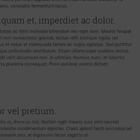
ibero, venenatis fermentum lacus.
iquam et, imperdiet ac dolor.
urpis ac felis molestie bibendum nec eget sem. Mauris feugiat
 non consectetur gravida, lectus velit tristique ligula, vel
ctus et netus et malesuada fames ac turpis egestas. Sed porttitor
eque sollicitudin vestibulum. Etiam ullamcorper sodales lectus,
it velit accumsan non. In ultricies rhoncus nunc, et lobortis
a pharetra consequat. Proin pulvinar viverra dictum.
r vel pretium.
lis et, rhoncus nisl. Nullam eget mauris quis sem laoreet
 molestie condimentum egestas. Class aptent taciti sociosqu ad
osuere orci, at dignissim lacus sagittis ut.