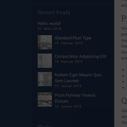
er
Recent Posts
P
Hello world!
Vi
22. März 2018
pre
Standard Post Type
sag
19. Februar 2015
ti
non
Consectetur Adipiscing Elit
er
18. Februar 2015
Nullam Eget Mauris Quis
Sem Laoreet
19. Januar 2015
Proin Pulvinar Viverra
Q
Dictum
18. Januar 2015
Qu
se
lit
Flickr