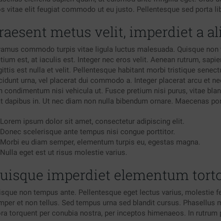
os vitae elit feugiat commodo ut eu justo. Pellentesque sed porta l
raesent metus velit, imperdiet a al
vamus commodo turpis vitae ligula luctus malesuada. Quisque non t
tium est, at iaculis est. Integer nec eros velit. Aenean rutrum, sapien
ittis est nulla et velit. Pellentesque habitant morbi tristique sene
ncidunt urna, vel placerat dui commodo a. Integer placerat arcu et n
 condimentum nisi vehicula ut. Fusce pretium nisi purus, vitae bland
at dapibus in. Ut nec diam non nulla bibendum ornare. Maecenas port
Lorem ipsum dolor sit amet, consectetur adipiscing elit.
Donec scelerisque ante tempus nisi congue porttitor.
Morbi eu diam semper, elementum turpis eu, egestas magna.
Nulla eget est ut risus molestie varius.
uisque imperdiet elementum torto
isque non tempus ante. Pellentesque eget lectus varius, molestie fe
mper et non tellus. Sed tempus urna sed blandit cursus. Phasellus
ora torquent per conubia nostra, per inceptos himenaeos. In rutrum p