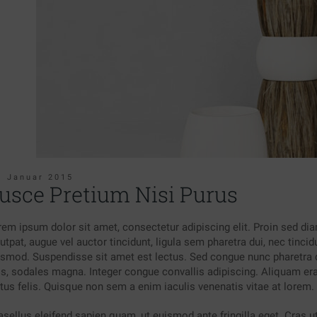
. Januar 2015
usce Pretium Nisi Purus
rem ipsum dolor sit amet, consectetur adipiscing elit. Proin sed dia
utpat, augue vel auctor tincidunt, ligula sem pharetra dui, nec tinci
ismod. Suspendisse sit amet est lectus.
Sed congue nunc pharetra 
is, sodales magna. Integer congue convallis adipiscing. Aliquam er
ctus felis. Quisque non sem a enim iaculis venenatis vitae at lorem.
sellus eleifend sapien quam, ut euismod ante fringilla eget. Cras ut 