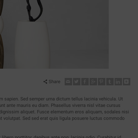
Share
m sapien. Sed semper urna dictum tellus lacinia vehicula. Ut
dunt ante mauris eu diam. Phasellus viverra nisl vitae cursus
dignissim aliquet. Fusce elementum eros aliquam, sodales nisi
at volutpat. Sed sed erat quis ligula posuere luctus commodo
libero porttitor, dapibus ante non, lacinia odio. Curabitur id