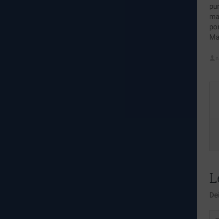
pu
mau
por
Ma
n
L
Dei