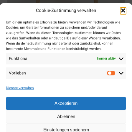
Cookie-Zustimmung verwalten
Um dir ein optimales Erlebnis zu bieten, verwenden wir Technologien wie
Product With Right Vertical Tabs
Cookies, um Geräteinformationen zu speichern und/oder darauf
Lorem ipsum dolor sit amet, consectetur adipiscing elit.
zuzugreifen. Wenn du diesen Technologien zustimmst, können wir Daten
wie das Surfverhalten oder eindeutige IDs auf dieser Website verarbeiten.
Nulla at erat interdum velit eleifend ornare nec ut erat.
Wenn du deine Zustimmung nicht erteilst oder zurückziehst, können
bestimmte Merkmale und Funktionen beeinträchtigt werden.
$90
$75
Details
Funktional
Immer aktiv
Vorlieben
Vorlieb
Dienste verwalten
Akzeptieren
Ablehnen
Einstellungen speichern