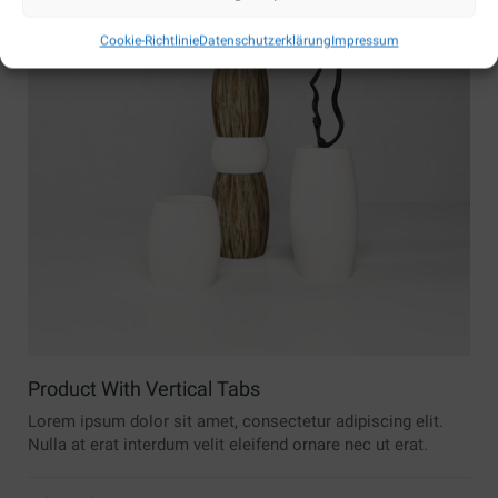
Cookie-Richtlinie
Datenschutzerklärung
Impressum
Product With Vertical Tabs
Lorem ipsum dolor sit amet, consectetur adipiscing elit.
Nulla at erat interdum velit eleifend ornare nec ut erat.