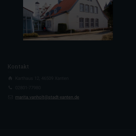
Kontakt
Karthaus 12, 46509 Xanten
02801-77980
marita.vanholt@stadt-xanten.de